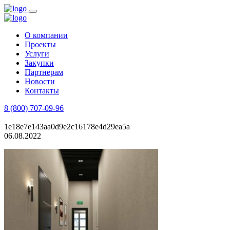
О компании
Проекты
Услуги
Закупки
Партнерам
Новости
Контакты
8 (800) 707-09-96
Заказать звонок
1e18e7e143aa0d9e2c16178e4d29ea5a
06.08.2022